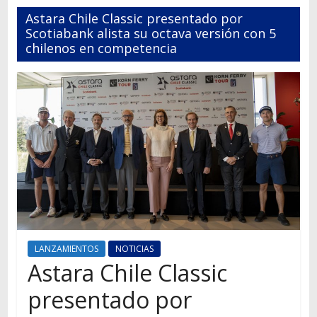
Autos,
Astara Chile Classic presentado por
camiones,
Scotiabank alista su octava versión con 5
motos,
chilenos en competencia
información
del
mundo
del
transporte
LANZAMIENTOS
NOTICIAS
Astara Chile Classic
presentado por