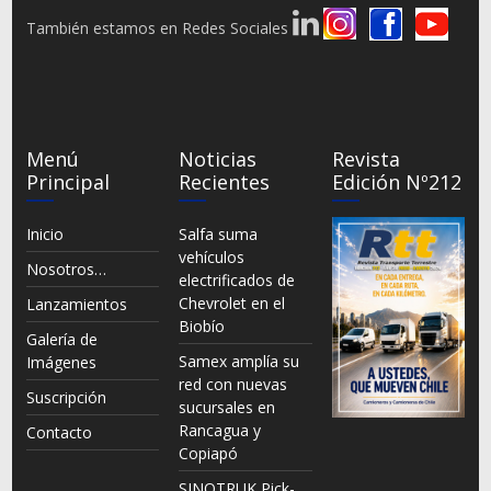
También estamos en Redes Sociales
Menú
Noticias
Revista
Principal
Recientes
Edición Nº212
Inicio
Salfa suma
vehículos
Nosotros…
electrificados de
Chevrolet en el
Lanzamientos
Biobío
Galería de
Samex amplía su
Imágenes
red con nuevas
Suscripción
sucursales en
Rancagua y
Contacto
Copiapó
SINOTRUK Pick-