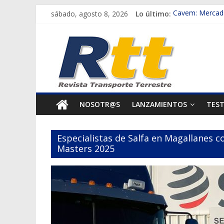
Saltar
sábado, agosto 8, 2026
Lo último:
Cavem: Mercado
al
Salfa suma vehí
Rtt
contenido
Samex amplía s
SINOTRUK Pick-
Revista
Chile es el pri
Transporte
NOSOTR@S
LANZAMIENTOS
TES
Terrestre
Especialistas de Salfa en Magallanes c
Autos,
Masters 2025
camiones,
motos,
información
del
mundo
del
transporte