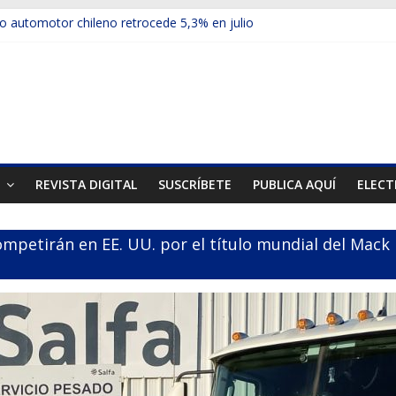
 automotor chileno retrocede 5,3% en julio
culos electrificados de Chevrolet en el Biobío
u red con nuevas sucursales en Rancagua y Copiapó
ups presentó la recién estrenada Bolden en la Expo Compras Públic
mer mercado internacional en lanzar la nueva Maxus T70
T
REVISTA DIGITAL
SUSCRÍBETE
PUBLICA AQUÍ
ELECT
ompetirán en EE. UU. por el título mundial del Mack