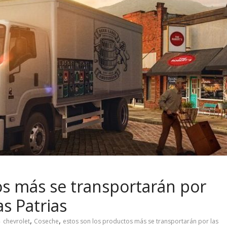
os más se transportarán por
as Patrias
,
,
chevrolet
Coseche
estos son los productos más se transportarán por las