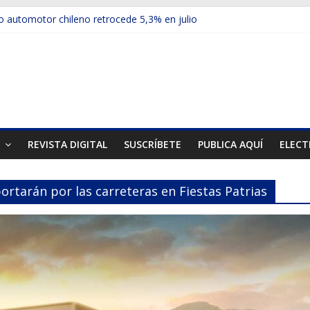
 automotor chileno retrocede 5,3% en julio
ulos electrificados de Chevrolet en el Biobío
u red con nuevas sucursales en Rancagua y Copiapó
ps presentó la recién estrenada Bolden en la Expo Compras Públic
mer mercado internacional en lanzar la nueva Maxus T70
T
REVISTA DIGITAL
SUSCRÍBETE
PUBLICA AQUÍ
ELECT
rtarán por las carreteras en Fiestas Patrias