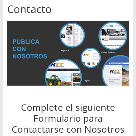
Autos,
Contacto
camiones,
motos,
información
del
mundo
del
transporte
Complete el siguiente
Formulario para
Contactarse con Nosotros