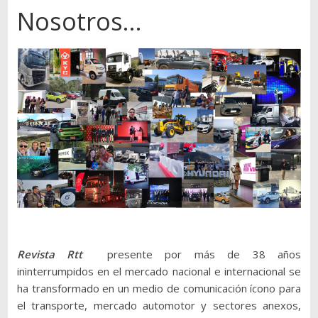
Autos,
Nosotros…
camiones,
motos,
información
del
mundo
del
transporte
Revista Rtt
presente por más de 38 años
ininterrumpidos en el mercado nacional e internacional se
ha transformado en un medio de comunicación ícono para
el transporte, mercado automotor y sectores anexos,