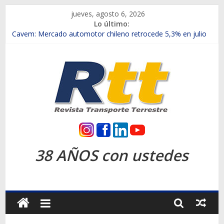
Saltar
jueves, agosto 6, 2026
al
Lo último:
contenido
Chile es el primer mercado internacional en lanzar la nueva
Maxus T70
Cavem: Mercado automotor chileno retrocede 5,3% en julio
Salfa suma vehículos electrificados de Chevrolet en el Biobío
Samex amplía su red con nuevas sucursales en Rancagua y
Copiapó
SINOTRUK Pick-ups presentó la recién estrenada Bolden en
la Expo Compras Públicas 2026
Rtt
Revista
38 AÑOS con ustedes
Transporte
Terrestre