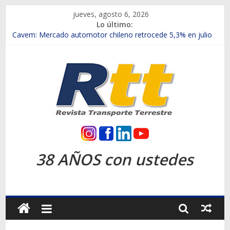
Saltar
jueves, agosto 6, 2026
al
Lo último:
contenido
Chile es el primer mercado internacional en lanzar la nueva
Maxus T70
Cavem: Mercado automotor chileno retrocede 5,3% en julio
Salfa suma vehículos electrificados de Chevrolet en el Biobío
Samex amplía su red con nuevas sucursales en Rancagua y
Copiapó
SINOTRUK Pick-ups presentó la recién estrenada Bolden en
la Expo Compras Públicas 2026
Rtt
Revista
38 AÑOS con ustedes
Transporte
Terrestre