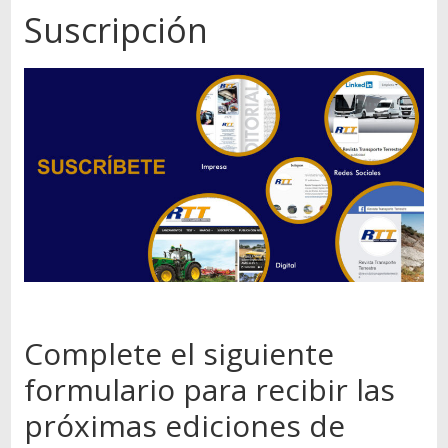
Autos,
Suscripción
camiones,
motos,
información
del
mundo
del
transporte
Complete el siguiente
formulario para recibir las
próximas ediciones de