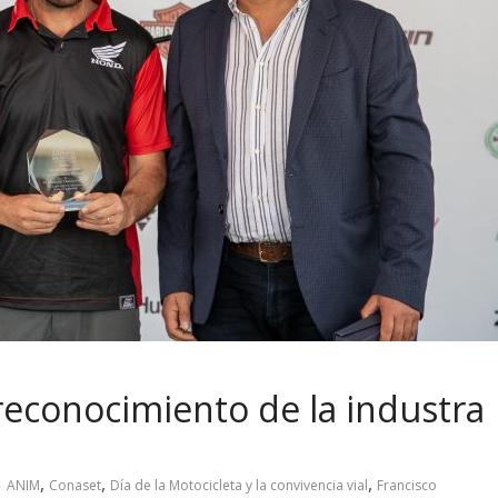
reconocimiento de la industra
,
,
,
ANIM
Conaset
Día de la Motocicleta y la convivencia vial
Francisco