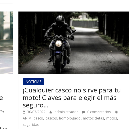
NOTICIAS
s
¡Cualquier casco no sirve para tu
e
moto! Claves para elegir el más
seguro…
,
es
30/03/2022
administrador
0 comentarios
,
,
,
,
,
,
ANIM
casco
cascos
homologado
motocicletas
motos
seguridad
obre