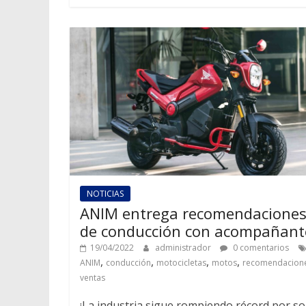
NOTICIAS
ANIM entrega recomendacione
de conducción con acompañant
19/04/2022
administrador
0 comentarios
,
,
,
,
ANIM
conducción
motocicletas
motos
recomendacion
ventas
¡La industria sigue rompiendo récord por s