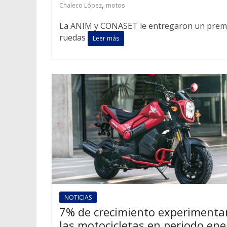
,
Chaleco López
motos
La ANIM y CONASET le entregaron un premio p
ruedas
Leer más
NOTICIAS
7% de crecimiento experimenta
las motocicletas en periodo ene