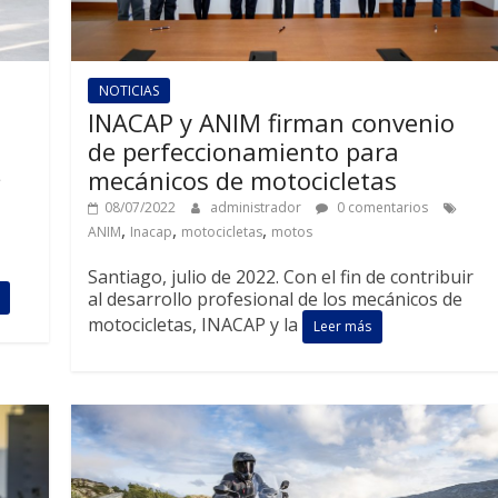
NOTICIAS
INACAP y ANIM firman convenio
de perfeccionamiento para
mecánicos de motocicletas
08/07/2022
administrador
0 comentarios
,
,
,
ANIM
Inacap
motocicletas
motos
Santiago, julio de 2022. Con el fin de contribuir
al desarrollo profesional de los mecánicos de
motocicletas, INACAP y la
Leer más