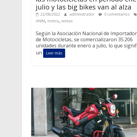
julio y las big bikes van al alza
22/08/2022
administrador
0 comentarios
,
,
ANIM
motos
ventas
Según la Asociación Nacional de Importado
de Motocicletas, se comercializaron 35.206
unidades durante enero a julio, lo que signif
un
Leer más