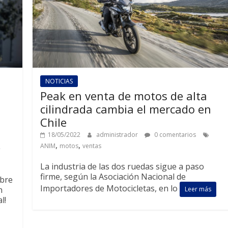
NOTICIAS
Peak en venta de motos de alta
cilindrada cambia el mercado en
Chile
18/05/2022
administrador
0 comentarios
,
,
ANIM
motos
ventas
La industria de las dos ruedas sigue a paso
firme, según la Asociación Nacional de
obre
Importadores de Motocicletas, en lo
n
Leer más
l!