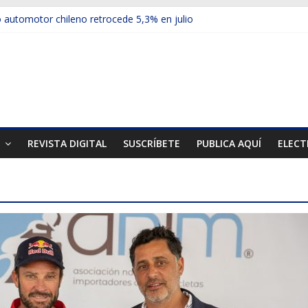
automotor chileno retrocede 5,3% en julio
ulos electrificados de Chevrolet en el Biobío
 red con nuevas sucursales en Rancagua y Copiapó
ps presentó la recién estrenada Bolden en la Expo Compras Pública
er mercado internacional en lanzar la nueva Maxus T70
T
REVISTA DIGITAL
SUSCRÍBETE
PUBLICA AQUÍ
ELECT