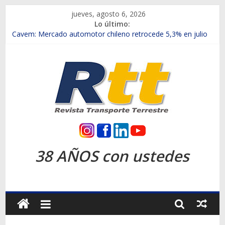
Saltar
jueves, agosto 6, 2026
al
Lo último:
contenido
Chile es el primer mercado internacional en lanzar la nueva
Maxus T70
Cavem: Mercado automotor chileno retrocede 5,3% en julio
Salfa suma vehículos electrificados de Chevrolet en el Biobío
Samex amplía su red con nuevas sucursales en Rancagua y
Copiapó
SINOTRUK Pick-ups presentó la recién estrenada Bolden en
la Expo Compras Públicas 2026
Rtt
Revista
38 AÑOS con ustedes
Transporte
Terrestre