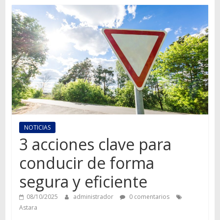
Autos,
camiones,
motos,
información
del
mundo
del
transporte
NOTICIAS
3 acciones clave para
conducir de forma
segura y eficiente
08/10/2025
administrador
0 comentarios
Astara