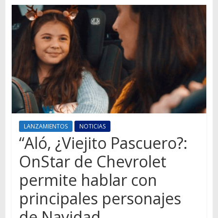
Autos,
camiones,
motos,
información
del
mundo
del
transporte
LANZAMIENTOS
NOTICIAS
“Aló, ¿Viejito Pascuero?:
OnStar de Chevrolet
permite hablar con
principales personajes
de Navidad