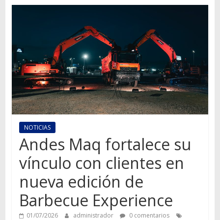
Autos,
camiones,
motos,
información
del
mundo
del
transporte
NOTICIAS
Andes Maq fortalece su
vínculo con clientes en
nueva edición de
Barbecue Experience
01/07/2026
administrador
0 comentarios