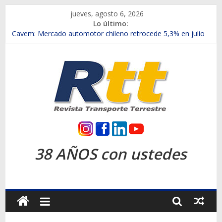
Saltar
jueves, agosto 6, 2026
al
Lo último:
contenido
Chile es el primer mercado internacional en lanzar la nueva
Maxus T70
Cavem: Mercado automotor chileno retrocede 5,3% en julio
Salfa suma vehículos electrificados de Chevrolet en el Biobío
Samex amplía su red con nuevas sucursales en Rancagua y
Copiapó
SINOTRUK Pick-ups presentó la recién estrenada Bolden en
la Expo Compras Públicas 2026
Rtt
Revista
38 AÑOS con ustedes
Transporte
Terrestre