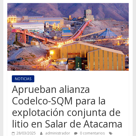
Autos,
camiones,
motos,
información
del
mundo
del
transporte
NOTICIAS
Aprueban alianza
Codelco-SQM para la
explotación conjunta de
litio en Salar de Atacama
28/03/2025
administrador
0 comentarios