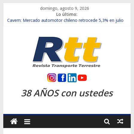
Saltar
domingo, agosto 9, 2026
al
Lo último:
contenido
Chile es el primer mercado internacional en lanzar la nueva
Maxus T70
Cavem: Mercado automotor chileno retrocede 5,3% en julio
Salfa suma vehículos electrificados de Chevrolet en el Biobío
Samex amplía su red con nuevas sucursales en Rancagua y
Copiapó
SINOTRUK Pick-ups presentó la recién estrenada Bolden en
la Expo Compras Públicas 2026
Rtt
Revista
38 AÑOS con ustedes
Transporte
Terrestre