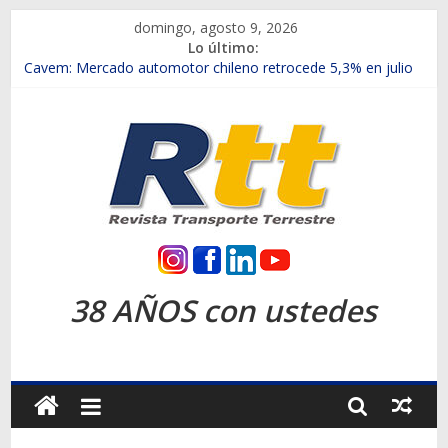
Saltar
domingo, agosto 9, 2026
al
Lo último:
contenido
Chile es el primer mercado internacional en lanzar la nueva
Maxus T70
Cavem: Mercado automotor chileno retrocede 5,3% en julio
Salfa suma vehículos electrificados de Chevrolet en el Biobío
Samex amplía su red con nuevas sucursales en Rancagua y
Copiapó
SINOTRUK Pick-ups presentó la recién estrenada Bolden en
la Expo Compras Públicas 2026
Rtt
Revista
38 AÑOS con ustedes
Transporte
Terrestre