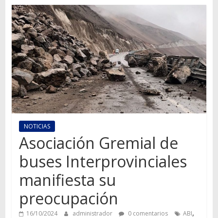
Autos,
camiones,
motos,
información
del
mundo
del
transporte
NOTICIAS
Asociación Gremial de
buses Interprovinciales
manifiesta su
preocupación
,
16/10/2024
administrador
0 comentarios
ABI