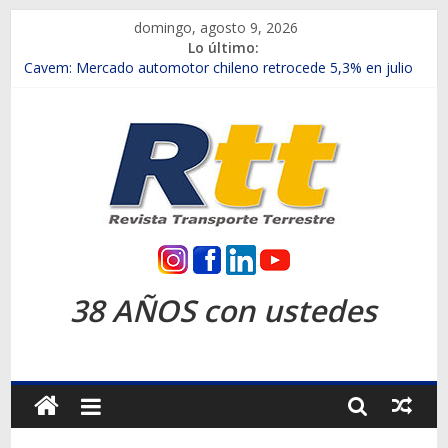
Saltar
domingo, agosto 9, 2026
al
Lo último:
contenido
Chile es el primer mercado internacional en lanzar la nueva
Maxus T70
Cavem: Mercado automotor chileno retrocede 5,3% en julio
Salfa suma vehículos electrificados de Chevrolet en el Biobío
Samex amplía su red con nuevas sucursales en Rancagua y
Copiapó
SINOTRUK Pick-ups presentó la recién estrenada Bolden en
la Expo Compras Públicas 2026
Rtt
Revista
38 AÑOS con ustedes
Transporte
Terrestre