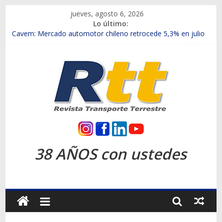
Saltar
jueves, agosto 6, 2026
al
Lo último:
contenido
Chile es el primer mercado internacional en lanzar la nueva
Maxus T70
Cavem: Mercado automotor chileno retrocede 5,3% en julio
Salfa suma vehículos electrificados de Chevrolet en el Biobío
Samex amplía su red con nuevas sucursales en Rancagua y
Copiapó
SINOTRUK Pick-ups presentó la recién estrenada Bolden en
la Expo Compras Públicas 2026
Rtt
Revista
38 AÑOS con ustedes
Transporte
Terrestre