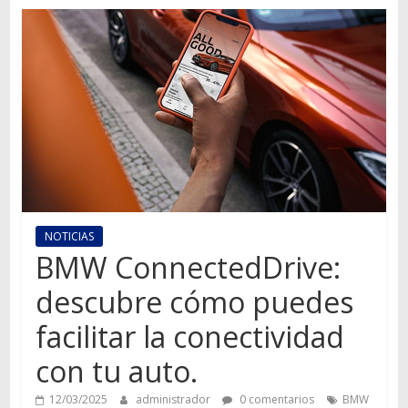
Autos,
camiones,
motos,
información
del
mundo
del
transporte
NOTICIAS
BMW ConnectedDrive:
descubre cómo puedes
facilitar la conectividad
con tu auto.
12/03/2025
administrador
0 comentarios
BMW