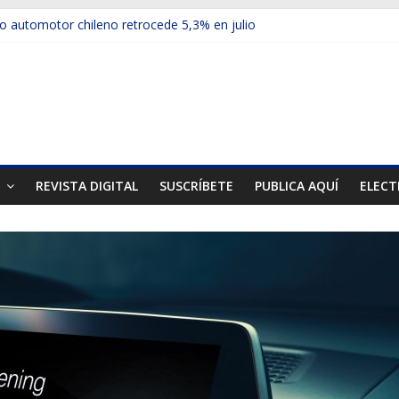
 automotor chileno retrocede 5,3% en julio
culos electrificados de Chevrolet en el Biobío
u red con nuevas sucursales en Rancagua y Copiapó
ups presentó la recién estrenada Bolden en la Expo Compras Públic
mer mercado internacional en lanzar la nueva Maxus T70
T
REVISTA DIGITAL
SUSCRÍBETE
PUBLICA AQUÍ
ELECT