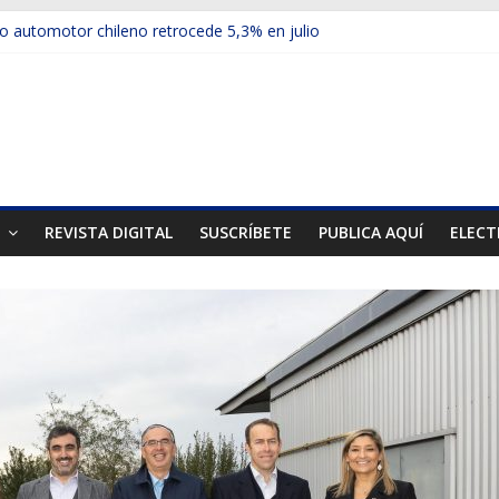
 automotor chileno retrocede 5,3% en julio
culos electrificados de Chevrolet en el Biobío
u red con nuevas sucursales en Rancagua y Copiapó
ups presentó la recién estrenada Bolden en la Expo Compras Públic
mer mercado internacional en lanzar la nueva Maxus T70
T
REVISTA DIGITAL
SUSCRÍBETE
PUBLICA AQUÍ
ELECT