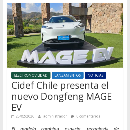
Autos,
camiones,
motos,
información
del
mundo
del
transporte
ELECTROMOVILIDAD
LANZAMIENTOS
NOTICIAS
Cidef Chile presenta el
nuevo Dongfeng MAGE
EV
25/02/2026
administrador
0 comentarios
El modelo combina espacio, tecnología de