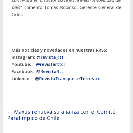
convertirá en un actor clave en la electromovilidad del
país”
, comentó Tomás Robinso, Gerente General de
Cidef.
Más noticias y novedades en nuestras RRSS:
Instagram:
@revista_rtt
Youtube:
@revistarttcl
Facebook:
@RevistaRtt
Linkedin
:
@RevistaTransporteTerrestre
←
Maxus renueva su alianza con el Comité
Paralímpico de Chile