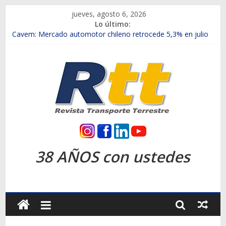
Saltar
jueves, agosto 6, 2026
al
Lo último:
contenido
Chile es el primer mercado internacional en lanzar la nueva
Maxus T70
Cavem: Mercado automotor chileno retrocede 5,3% en julio
Salfa suma vehículos electrificados de Chevrolet en el Biobío
Samex amplía su red con nuevas sucursales en Rancagua y
Copiapó
SINOTRUK Pick-ups presentó la recién estrenada Bolden en
la Expo Compras Públicas 2026
Rtt
Revista
38 AÑOS con ustedes
Transporte
Terrestre