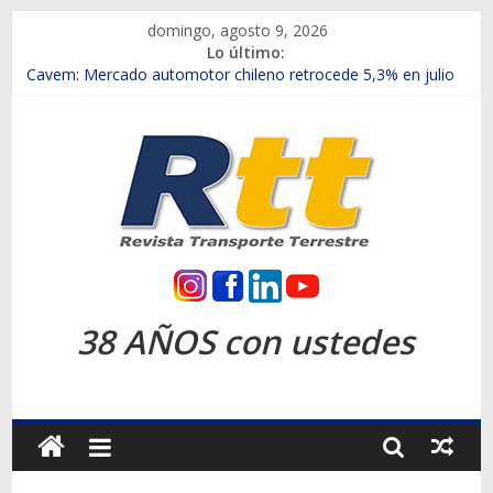
Saltar
domingo, agosto 9, 2026
al
Lo último:
contenido
Chile es el primer mercado internacional en lanzar la nueva
Maxus T70
Cavem: Mercado automotor chileno retrocede 5,3% en julio
Salfa suma vehículos electrificados de Chevrolet en el Biobío
Samex amplía su red con nuevas sucursales en Rancagua y
Copiapó
SINOTRUK Pick-ups presentó la recién estrenada Bolden en
la Expo Compras Públicas 2026
Rtt
Revista
38 AÑOS con ustedes
Transporte
Terrestre