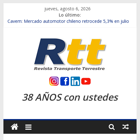
Saltar
jueves, agosto 6, 2026
al
Lo último:
contenido
Chile es el primer mercado internacional en lanzar la nueva
Maxus T70
Cavem: Mercado automotor chileno retrocede 5,3% en julio
Salfa suma vehículos electrificados de Chevrolet en el Biobío
Samex amplía su red con nuevas sucursales en Rancagua y
Copiapó
SINOTRUK Pick-ups presentó la recién estrenada Bolden en
la Expo Compras Públicas 2026
Rtt
Revista
38 AÑOS con ustedes
Transporte
Terrestre