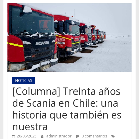
Autos,
camiones,
motos,
información
del
mundo
del
transporte
NOTICIAS
[Columna] Treinta años
de Scania en Chile: una
historia que también es
nuestra
20/08/2025
administrador
0 comentarios