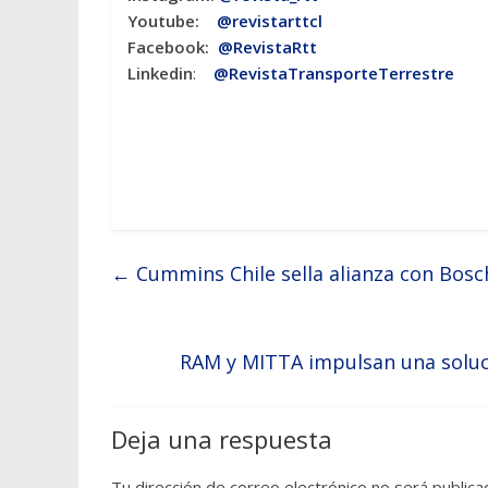
Youtube:
@revistarttcl
Facebook:
@RevistaRtt
Linkedin
:
@RevistaTransporteTerrestre
←
Cummins Chile sella alianza con Bosc
RAM y MITTA impulsan una soluci
Deja una respuesta
Tu dirección de correo electrónico no será publica