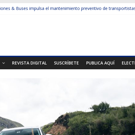
ones & Buses impulsa el mantenimiento preventivo de transportista
a la productividad en la minería y la construcción con camiones de e
sforma la gestión de neumáticos en la gran minería
muestran otra cara de la minería
el Mes de la Minería en el país
T
REVISTA DIGITAL
SUSCRÍBETE
PUBLICA AQUÍ
ELECT