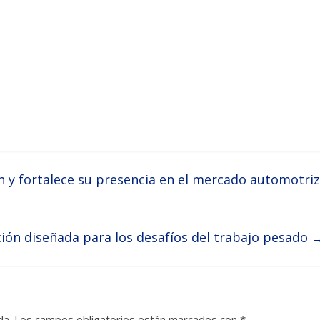
h y fortalece su presencia en el mercado automotriz
ón diseñada para los desafíos del trabajo pesado
da.
Los campos obligatorios están marcados con
*