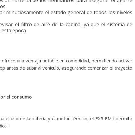
esión correcta de los neumáticos para asegurar el agarre
os.
ar minuciosamente el estado general de todos los niveles
visar el filtro de aire de la cabina, ya que el sistema de
n esta época.
i
ofrece una ventaja notable en comodidad, permitiendo activar
App antes de subir al vehículo, asegurando comenzar el trayecto
 por el consumo
na el uso de la batería y el motor térmico, el EX5 EM-i permite
cal: