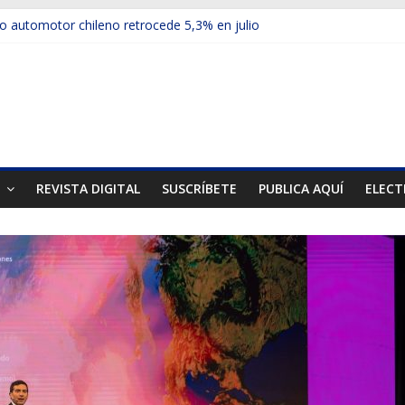
 automotor chileno retrocede 5,3% en julio
culos electrificados de Chevrolet en el Biobío
u red con nuevas sucursales en Rancagua y Copiapó
ups presentó la recién estrenada Bolden en la Expo Compras Públic
mer mercado internacional en lanzar la nueva Maxus T70
T
REVISTA DIGITAL
SUSCRÍBETE
PUBLICA AQUÍ
ELECT