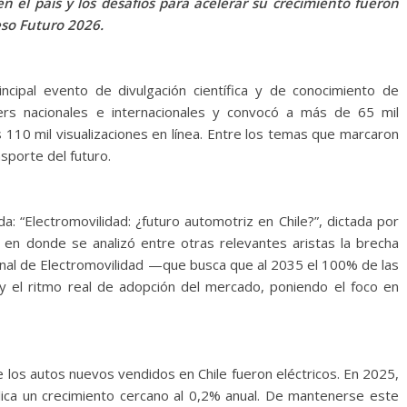
en el país y los desafíos para acelerar su crecimiento fueron
eso Futuro 2026.
cipal evento de divulgación científica y de conocimiento de
s nacionales e internacionales y convocó a más de 65 mil
 110 mil visualizaciones en línea. Entre los temas que marcaron
nsporte del futuro.
a: “Electromovilidad: ¿futuro automotriz en Chile?”, dictada por
 en donde se analizó entre otras relevantes aristas la brecha
ional de Electromovilidad —que busca que al 2035 el 100% de las
y el ritmo real de adopción del mercado, poniendo el foco en
 los autos nuevos vendidos en Chile fueron eléctricos. En 2025,
lica un crecimiento cercano al 0,2% anual. De mantenerse este