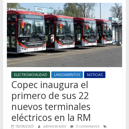
Autos,
camiones,
motos,
información
del
mundo
del
transporte
ELECTROMOVILIDAD
LANZAMIENTOS
NOTICIAS
Copec inaugura el
primero de sus 22
nuevos terminales
eléctricos en la RM
08/08/2025
administrador
0 comentarios