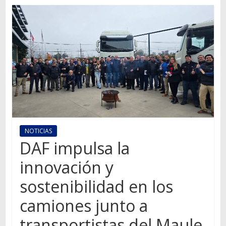
Autos,
camiones,
motos,
información
del
mundo
del
transporte
NOTICIAS
DAF impulsa la
innovación y
sostenibilidad en los
camiones junto a
transportistas del Maule