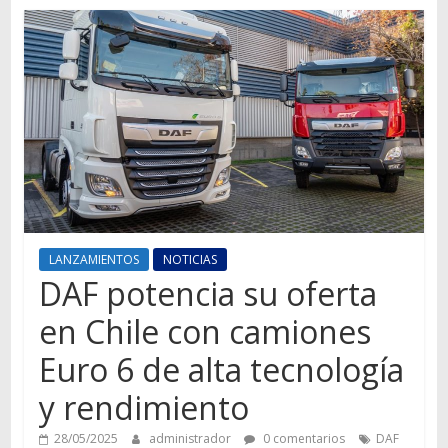
Autos,
camiones,
motos,
información
del
mundo
del
transporte
LANZAMIENTOS
NOTICIAS
DAF potencia su oferta
en Chile con camiones
Euro 6 de alta tecnología
y rendimiento
28/05/2025
administrador
0 comentarios
DAF