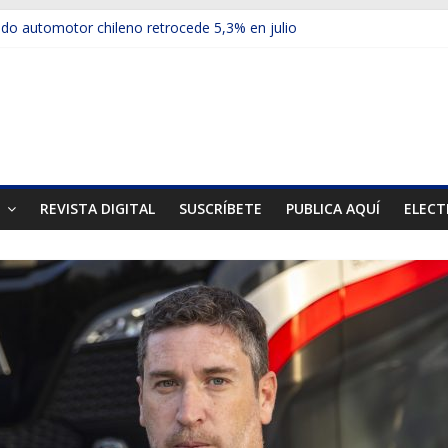
rimer mercado internacional en lanzar la nueva Maxus T70
o automotor chileno retrocede 5,3% en julio
ículos electrificados de Chevrolet en el Biobío
su red con nuevas sucursales en Rancagua y Copiapó
-ups presentó la recién estrenada Bolden en la Expo Compras Públi
T
REVISTA DIGITAL
SUSCRÍBETE
PUBLICA AQUÍ
ELECT