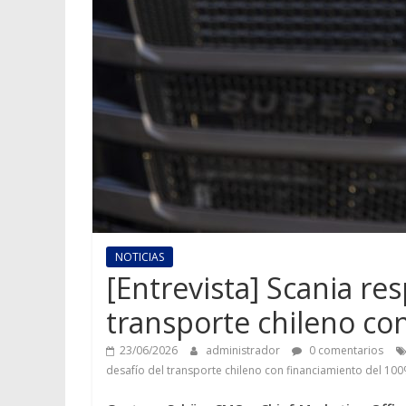
NOTICIAS
[Entrevista] Scania re
transporte chileno co
23/06/2026
administrador
0 comentarios
desafío del transporte chileno con financiamiento del 10