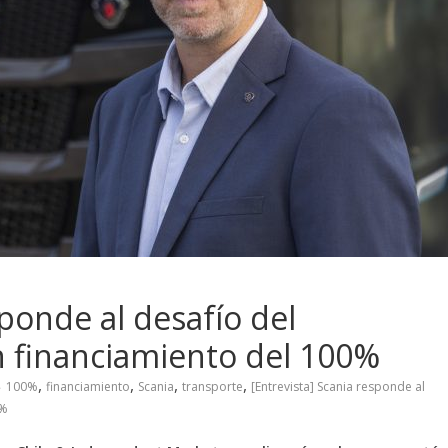
sponde al desafío del
n financiamiento del 100%
,
,
,
,
100%
financiamiento
Scania
transporte
[Entrevista] Scania responde al
0%