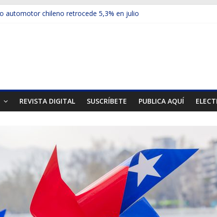
 automotor chileno retrocede 5,3% en julio
culos electrificados de Chevrolet en el Biobío
u red con nuevas sucursales en Rancagua y Copiapó
ups presentó la recién estrenada Bolden en la Expo Compras Públic
mer mercado internacional en lanzar la nueva Maxus T70
T
REVISTA DIGITAL
SUSCRÍBETE
PUBLICA AQUÍ
ELECT