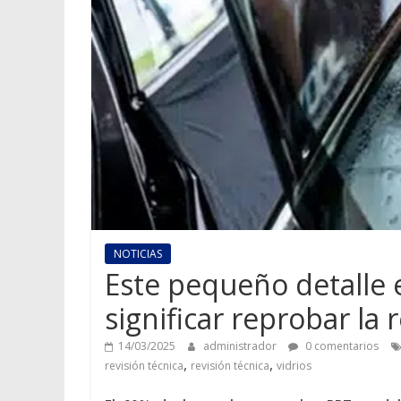
NOTICIAS
Este pequeño detalle e
significar reprobar la 
14/03/2025
administrador
0 comentarios
,
,
revisión técnica
revisión técnica
vidrios