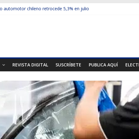
 automotor chileno retrocede 5,3% en julio
culos electrificados de Chevrolet en el Biobío
u red con nuevas sucursales en Rancagua y Copiapó
ups presentó la recién estrenada Bolden en la Expo Compras Públic
mer mercado internacional en lanzar la nueva Maxus T70
T
REVISTA DIGITAL
SUSCRÍBETE
PUBLICA AQUÍ
ELECT