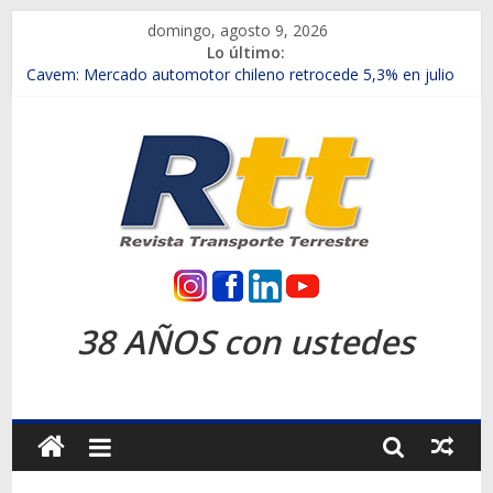
Saltar
domingo, agosto 9, 2026
al
Lo último:
contenido
Chile es el primer mercado internacional en lanzar la nueva
Maxus T70
Cavem: Mercado automotor chileno retrocede 5,3% en julio
Salfa suma vehículos electrificados de Chevrolet en el Biobío
Samex amplía su red con nuevas sucursales en Rancagua y
Copiapó
SINOTRUK Pick-ups presentó la recién estrenada Bolden en
la Expo Compras Públicas 2026
Rtt
Revista
38 AÑOS con ustedes
Transporte
Terrestre