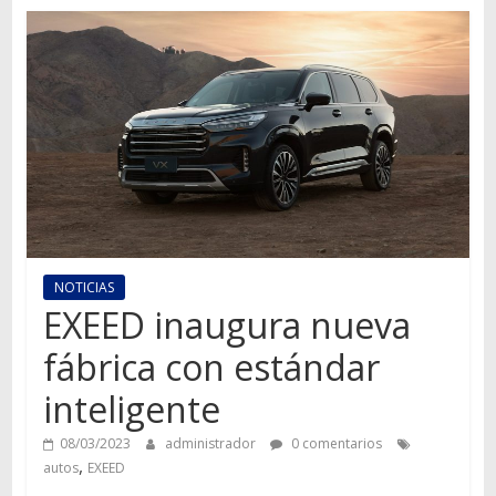
Autos,
camiones,
motos,
información
del
mundo
del
transporte
NOTICIAS
EXEED inaugura nueva
fábrica con estándar
inteligente
08/03/2023
administrador
0 comentarios
,
autos
EXEED