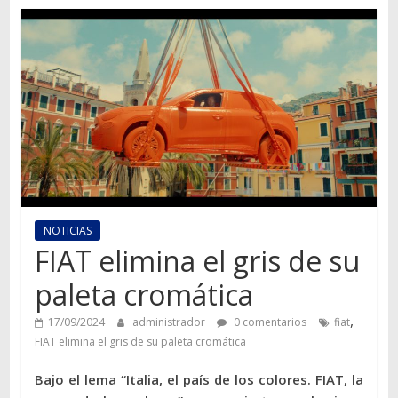
Autos,
camiones,
motos,
información
del
mundo
del
transporte
NOTICIAS
FIAT elimina el gris de su
paleta cromática
,
17/09/2024
administrador
0 comentarios
fiat
FIAT elimina el gris de su paleta cromática
Bajo el lema “Italia, el país de los colores. FIAT, la