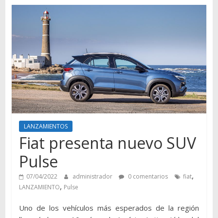
Autos,
camiones,
motos,
información
del
mundo
del
transporte
LANZAMIENTOS
Fiat presenta nuevo SUV
Pulse
,
07/04/2022
administrador
0 comentarios
fiat
,
LANZAMIENTO
Pulse
Uno de los vehículos más esperados de la región