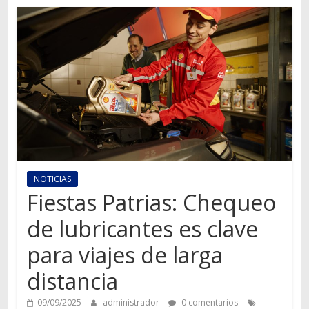
Autos,
camiones,
motos,
información
del
mundo
del
transporte
NOTICIAS
Fiestas Patrias: Chequeo
de lubricantes es clave
para viajes de larga
distancia
09/09/2025
administrador
0 comentarios