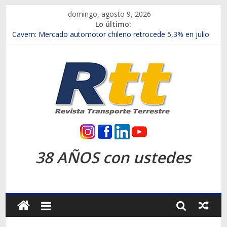
Saltar
domingo, agosto 9, 2026
al
Lo último:
contenido
Chile es el primer mercado internacional en lanzar la nueva
Maxus T70
Cavem: Mercado automotor chileno retrocede 5,3% en julio
Salfa suma vehículos electrificados de Chevrolet en el Biobío
Samex amplía su red con nuevas sucursales en Rancagua y
Copiapó
SINOTRUK Pick-ups presentó la recién estrenada Bolden en
la Expo Compras Públicas 2026
Rtt
Revista
38 AÑOS con ustedes
Transporte
Terrestre