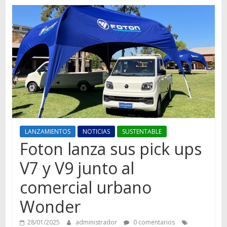
Autos,
camiones,
motos,
información
del
mundo
del
transporte
LANZAMIENTOS
NOTICIAS
SUSTENTABLE
Foton lanza sus pick ups
V7 y V9 junto al
comercial urbano
Wonder
28/01/2025
administrador
0 comentarios