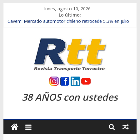
Saltar
lunes, agosto 10, 2026
al
Lo último:
contenido
Chile es el primer mercado internacional en lanzar la nueva
Maxus T70
Cavem: Mercado automotor chileno retrocede 5,3% en julio
Salfa suma vehículos electrificados de Chevrolet en el Biobío
Samex amplía su red con nuevas sucursales en Rancagua y
Copiapó
SINOTRUK Pick-ups presentó la recién estrenada Bolden en
la Expo Compras Públicas 2026
Rtt
Revista
38 AÑOS con ustedes
Transporte
Terrestre