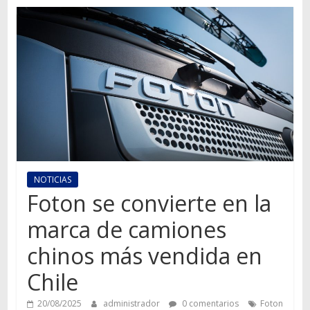
Autos,
camiones,
motos,
información
del
mundo
del
transporte
NOTICIAS
Foton se convierte en la
marca de camiones
chinos más vendida en
Chile
20/08/2025
administrador
0 comentarios
Foton