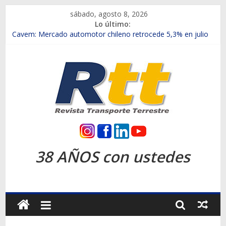
Saltar
sábado, agosto 8, 2026
al
Lo último:
contenido
Chile es el primer mercado internacional en lanzar la nueva
Maxus T70
Cavem: Mercado automotor chileno retrocede 5,3% en julio
Salfa suma vehículos electrificados de Chevrolet en el Biobío
Samex amplía su red con nuevas sucursales en Rancagua y
Copiapó
SINOTRUK Pick-ups presentó la recién estrenada Bolden en
la Expo Compras Públicas 2026
Rtt
Revista
38 AÑOS con ustedes
Transporte
Terrestre