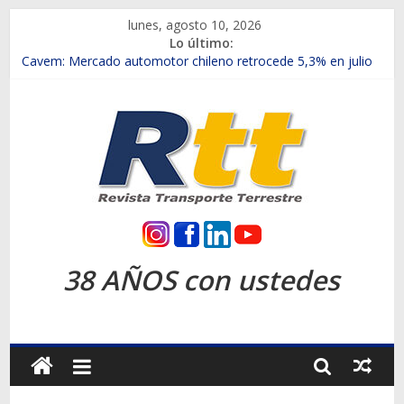
Saltar
lunes, agosto 10, 2026
al
Lo último:
contenido
Chile es el primer mercado internacional en lanzar la nueva
Maxus T70
Cavem: Mercado automotor chileno retrocede 5,3% en julio
Salfa suma vehículos electrificados de Chevrolet en el Biobío
Samex amplía su red con nuevas sucursales en Rancagua y
Copiapó
SINOTRUK Pick-ups presentó la recién estrenada Bolden en
la Expo Compras Públicas 2026
Rtt
Revista
38 AÑOS con ustedes
Transporte
Terrestre