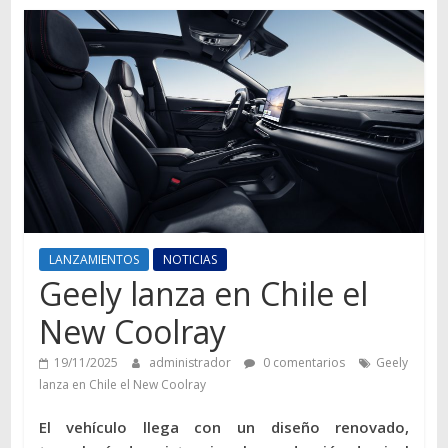
Autos,
camiones,
motos,
información
del
mundo
del
transporte
LANZAMIENTOS
NOTICIAS
Geely lanza en Chile el
New Coolray
19/11/2025
administrador
0 comentarios
Geely
lanza en Chile el New Coolray
El vehículo llega con un diseño renovado,