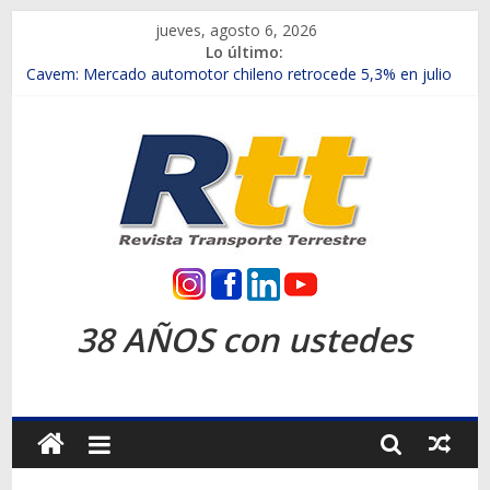
Saltar
jueves, agosto 6, 2026
al
Lo último:
contenido
Chile es el primer mercado internacional en lanzar la nueva
Maxus T70
Cavem: Mercado automotor chileno retrocede 5,3% en julio
Salfa suma vehículos electrificados de Chevrolet en el Biobío
Samex amplía su red con nuevas sucursales en Rancagua y
Copiapó
SINOTRUK Pick-ups presentó la recién estrenada Bolden en
la Expo Compras Públicas 2026
Rtt
Revista
38 AÑOS con ustedes
Transporte
Terrestre