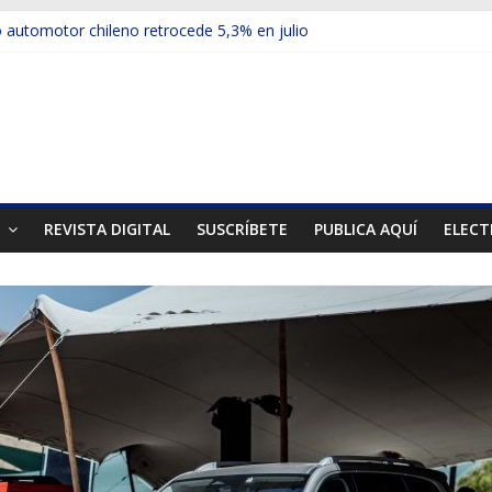
automotor chileno retrocede 5,3% en julio
ulos electrificados de Chevrolet en el Biobío
 red con nuevas sucursales en Rancagua y Copiapó
ps presentó la recién estrenada Bolden en la Expo Compras Pública
er mercado internacional en lanzar la nueva Maxus T70
T
REVISTA DIGITAL
SUSCRÍBETE
PUBLICA AQUÍ
ELECT