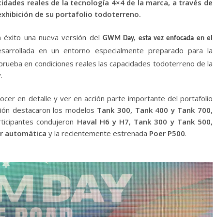
idades reales de la tecnología 4×4 de la marca, a través de
exhibición de su portafolio todoterreno.
on éxito una nueva versión del
GWM Day, esta vez enfocada en el
desarrollada en un entorno especialmente preparado para la
 prueba en condiciones reales las capacidades todoterreno de la
.
ocer en detalle y ver en acción parte importante del portafolio
ición destacaron los modelos
Tank 300, Tank 400 y Tank 700
,
rticipantes condujeron
Haval H6 y H7
,
Tank 300 y Tank 500
,
r automática
y la recientemente estrenada
Poer P500
.