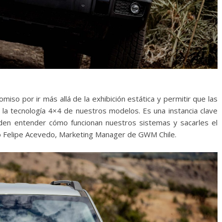
o por ir más allá de la exhibición estática y permitir que las
a tecnología 4×4 de nuestros modelos. Es una instancia clave
ueden entender cómo funcionan nuestros sistemas y sacarles el
ó Felipe Acevedo, Marketing Manager de GWM Chile.