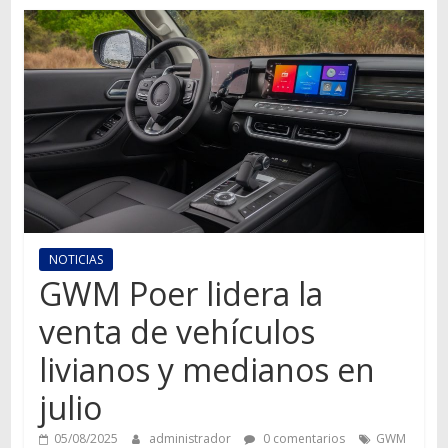
Autos,
camiones,
motos,
información
del
mundo
del
transporte
NOTICIAS
GWM Poer lidera la
venta de vehículos
livianos y medianos en
julio
05/08/2025
administrador
0 comentarios
GWM