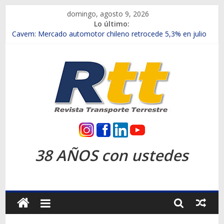
Saltar
domingo, agosto 9, 2026
al
Lo último:
contenido
Chile es el primer mercado internacional en lanzar la nueva
Maxus T70
Cavem: Mercado automotor chileno retrocede 5,3% en julio
Salfa suma vehículos electrificados de Chevrolet en el Biobío
Samex amplía su red con nuevas sucursales en Rancagua y
Copiapó
SINOTRUK Pick-ups presentó la recién estrenada Bolden en
la Expo Compras Públicas 2026
Rtt
Revista
38 AÑOS con ustedes
Transporte
Terrestre