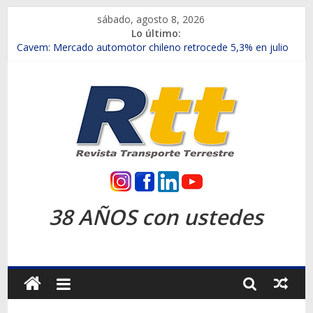
Saltar
sábado, agosto 8, 2026
al
Lo último:
contenido
Chile es el primer mercado internacional en lanzar la nueva
Maxus T70
Cavem: Mercado automotor chileno retrocede 5,3% en julio
Salfa suma vehículos electrificados de Chevrolet en el Biobío
Samex amplía su red con nuevas sucursales en Rancagua y
Copiapó
SINOTRUK Pick-ups presentó la recién estrenada Bolden en
la Expo Compras Públicas 2026
Rtt
Revista
38 AÑOS con ustedes
Transporte
Terrestre