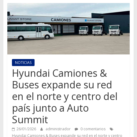
Autos,
camiones,
motos,
información
del
mundo
del
transporte
NOTICIAS
Hyundai Camiones &
Buses expande su red
en el norte y centro del
país junto a Auto
Summit
26/01/2026
administrador
0 comentarios
Hyundai Camiones & Buses expande su red en el norte y centro