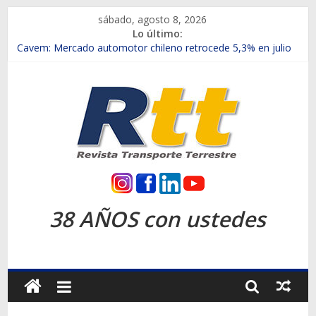
Saltar
sábado, agosto 8, 2026
al
Lo último:
contenido
Chile es el primer mercado internacional en lanzar la nueva
Maxus T70
Cavem: Mercado automotor chileno retrocede 5,3% en julio
Salfa suma vehículos electrificados de Chevrolet en el Biobío
Samex amplía su red con nuevas sucursales en Rancagua y
Copiapó
SINOTRUK Pick-ups presentó la recién estrenada Bolden en
la Expo Compras Públicas 2026
Rtt
Revista
38 AÑOS con ustedes
Transporte
Terrestre