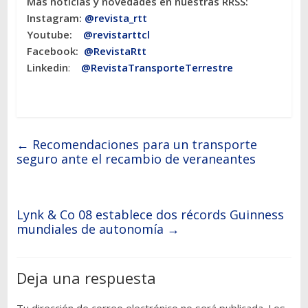
Más noticias y novedades en nuestras RRSS:
Instagram:
@revista_rtt
Youtube:
@revistarttcl
Facebook:
@RevistaRtt
Linkedin
:
@RevistaTransporteTerrestre
←
Recomendaciones para un transporte
seguro ante el recambio de veraneantes
Lynk & Co 08 establece dos récords Guinness
mundiales de autonomía
→
Deja una respuesta
Tu dirección de correo electrónico no será publicada.
Los