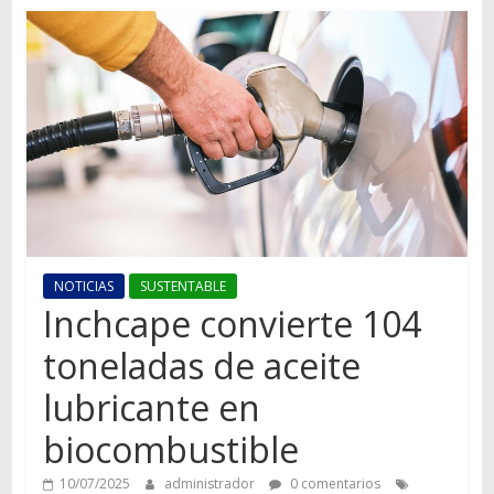
Autos,
camiones,
motos,
información
del
mundo
del
transporte
NOTICIAS
SUSTENTABLE
Inchcape convierte 104
toneladas de aceite
lubricante en
biocombustible
10/07/2025
administrador
0 comentarios