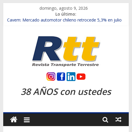
Saltar
domingo, agosto 9, 2026
al
Lo último:
contenido
Chile es el primer mercado internacional en lanzar la nueva
Maxus T70
Cavem: Mercado automotor chileno retrocede 5,3% en julio
Salfa suma vehículos electrificados de Chevrolet en el Biobío
Samex amplía su red con nuevas sucursales en Rancagua y
Copiapó
SINOTRUK Pick-ups presentó la recién estrenada Bolden en
la Expo Compras Públicas 2026
Rtt
Revista
38 AÑOS con ustedes
Transporte
Terrestre