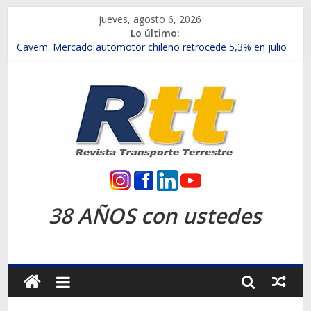
Saltar
jueves, agosto 6, 2026
al
Lo último:
contenido
Chile es el primer mercado internacional en lanzar la nueva
Maxus T70
Cavem: Mercado automotor chileno retrocede 5,3% en julio
Salfa suma vehículos electrificados de Chevrolet en el Biobío
Samex amplía su red con nuevas sucursales en Rancagua y
Copiapó
SINOTRUK Pick-ups presentó la recién estrenada Bolden en
la Expo Compras Públicas 2026
Rtt
Revista
38 AÑOS con ustedes
Transporte
Terrestre