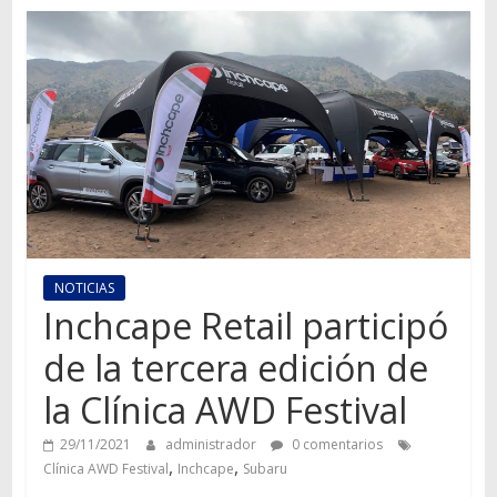
Autos,
camiones,
motos,
información
del
mundo
del
transporte
NOTICIAS
Inchcape Retail participó
de la tercera edición de
la Clínica AWD Festival
29/11/2021
administrador
0 comentarios
,
,
Clínica AWD Festival
Inchcape
Subaru