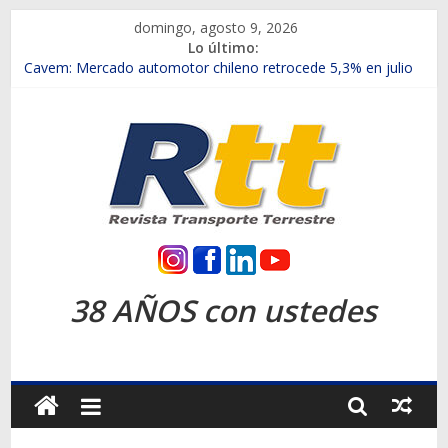
Saltar
domingo, agosto 9, 2026
al
Lo último:
contenido
Chile es el primer mercado internacional en lanzar la nueva
Maxus T70
Cavem: Mercado automotor chileno retrocede 5,3% en julio
Salfa suma vehículos electrificados de Chevrolet en el Biobío
Samex amplía su red con nuevas sucursales en Rancagua y
Copiapó
SINOTRUK Pick-ups presentó la recién estrenada Bolden en
la Expo Compras Públicas 2026
Rtt
Revista
38 AÑOS con ustedes
Transporte
Terrestre