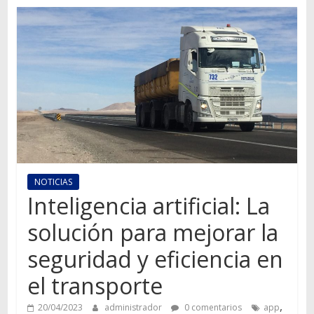
Autos,
camiones,
motos,
información
del
mundo
del
transporte
NOTICIAS
Inteligencia artificial: La
solución para mejorar la
seguridad y eficiencia en
el transporte
,
20/04/2023
administrador
0 comentarios
app