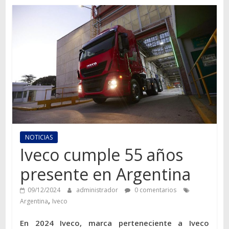
Autos,
camiones,
motos,
información
del
mundo
del
transporte
NOTICIAS
Iveco cumple 55 años
presente en Argentina
09/12/2024
administrador
0 comentarios
,
Argentina
Iveco
En 2024 Iveco, marca perteneciente a Iveco