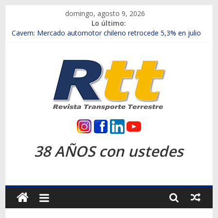
Saltar
domingo, agosto 9, 2026
al
Lo último:
contenido
Chile es el primer mercado internacional en lanzar la nueva
Maxus T70
Cavem: Mercado automotor chileno retrocede 5,3% en julio
Salfa suma vehículos electrificados de Chevrolet en el Biobío
Samex amplía su red con nuevas sucursales en Rancagua y
Copiapó
SINOTRUK Pick-ups presentó la recién estrenada Bolden en
la Expo Compras Públicas 2026
Rtt
Revista
38 AÑOS con ustedes
Transporte
Terrestre