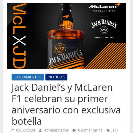
Autos,
camiones,
motos,
información
del
mundo
del
transporte
LANZAMIENTOS
NOTICIAS
Jack Daniel’s y McLaren
F1 celebran su primer
aniversario con exclusiva
botella
05/06/2024
administrador
0 comentarios
Jack