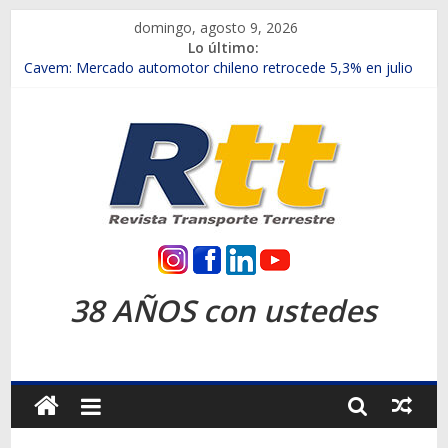
Saltar
domingo, agosto 9, 2026
al
Lo último:
contenido
Chile es el primer mercado internacional en lanzar la nueva
Maxus T70
Cavem: Mercado automotor chileno retrocede 5,3% en julio
Salfa suma vehículos electrificados de Chevrolet en el Biobío
Samex amplía su red con nuevas sucursales en Rancagua y
Copiapó
SINOTRUK Pick-ups presentó la recién estrenada Bolden en
la Expo Compras Públicas 2026
Rtt
Revista
38 AÑOS con ustedes
Transporte
Terrestre