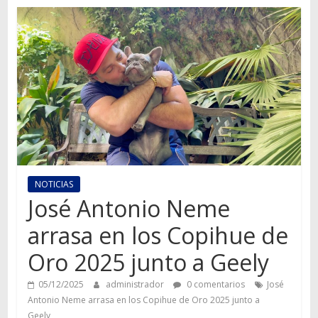
Autos,
camiones,
motos,
información
del
mundo
del
transporte
NOTICIAS
José Antonio Neme
arrasa en los Copihue de
Oro 2025 junto a Geely
05/12/2025
administrador
0 comentarios
José
Antonio Neme arrasa en los Copihue de Oro 2025 junto a
Geely