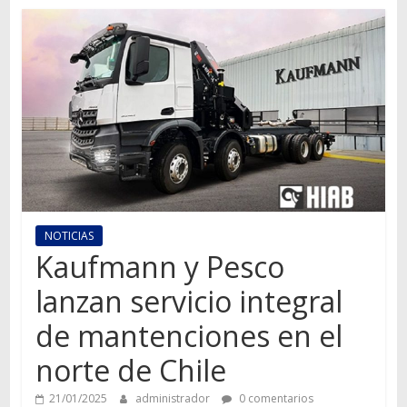
Autos,
camiones,
motos,
información
del
mundo
del
transporte
NOTICIAS
Kaufmann y Pesco
lanzan servicio integral
de mantenciones en el
norte de Chile
21/01/2025
administrador
0 comentarios