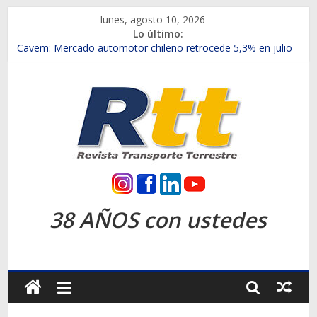
Saltar
lunes, agosto 10, 2026
al
Lo último:
contenido
Chile es el primer mercado internacional en lanzar la nueva
Maxus T70
Cavem: Mercado automotor chileno retrocede 5,3% en julio
Salfa suma vehículos electrificados de Chevrolet en el Biobío
Samex amplía su red con nuevas sucursales en Rancagua y
Copiapó
SINOTRUK Pick-ups presentó la recién estrenada Bolden en
la Expo Compras Públicas 2026
Rtt
Revista
38 AÑOS con ustedes
Transporte
Terrestre