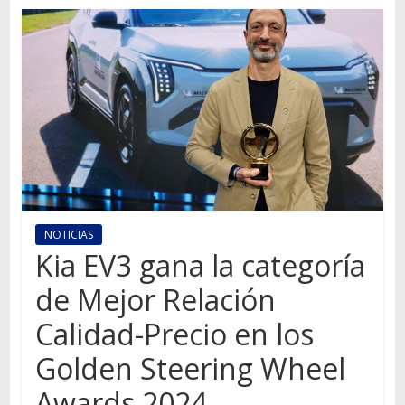
Autos,
camiones,
motos,
información
del
mundo
del
transporte
NOTICIAS
Kia EV3 gana la categoría
de Mejor Relación
Calidad-Precio en los
Golden Steering Wheel
Awards 2024