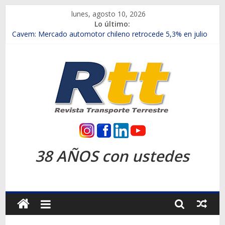
Saltar
lunes, agosto 10, 2026
al
Lo último:
contenido
Chile es el primer mercado internacional en lanzar la nueva
Maxus T70
Cavem: Mercado automotor chileno retrocede 5,3% en julio
Salfa suma vehículos electrificados de Chevrolet en el Biobío
Samex amplía su red con nuevas sucursales en Rancagua y
Copiapó
SINOTRUK Pick-ups presentó la recién estrenada Bolden en
la Expo Compras Públicas 2026
Rtt
Revista
38 AÑOS con ustedes
Transporte
Terrestre