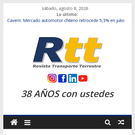
Saltar
sábado, agosto 8, 2026
al
Lo último:
contenido
Chile es el primer mercado internacional en lanzar la nueva
Maxus T70
Cavem: Mercado automotor chileno retrocede 5,3% en julio
Salfa suma vehículos electrificados de Chevrolet en el Biobío
Samex amplía su red con nuevas sucursales en Rancagua y
Copiapó
SINOTRUK Pick-ups presentó la recién estrenada Bolden en
la Expo Compras Públicas 2026
Rtt
Revista
38 AÑOS con ustedes
Transporte
Terrestre